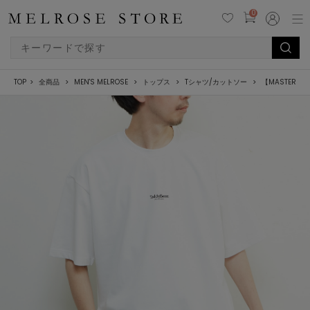
0
TOP
全商品
MEN'S MELROSE
トップス
Tシャツ/カットソー
【MASTER FR