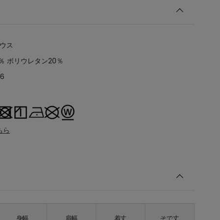
ラウス
％ ポリウレタン20％
96
ちら
身幅
肩幅
着丈
そで丈