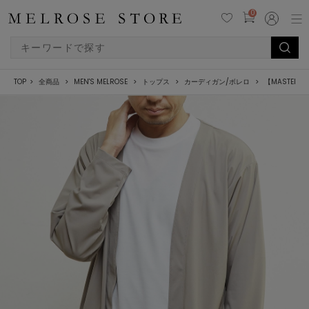
0
TOP
全商品
MEN'S MELROSE
トップス
カーディガン/ボレロ
【MASTER 