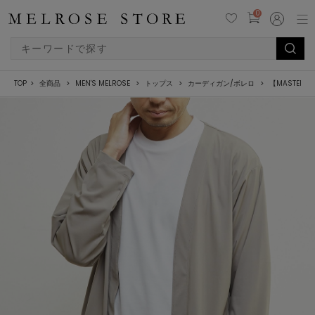
0
TOP
全商品
MEN'S MELROSE
トップス
カーディガン/ボレロ
【MASTER 