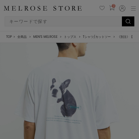
0
TOP
全商品
MEN'S MELROSE
トップス
Tシャツ/カットソー
《別注》【MAST