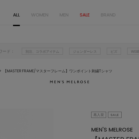
ALL
WOMEN
MEN
SALE
BRAND
ワード：
別注、コラボアイテム
ジェンダーレス
ビズ
WE
【MASTER FRAME/マスターフレーム】ワンポイント刺繍Tシャツ
再入荷
SALE
MEN'S MELROSE