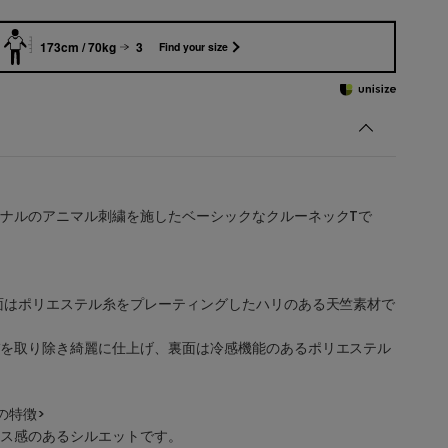
173cm / 70kg
3
Find your size
ナルのアニマル刺繍を施したベーシックなクルーネックTで
面はポリエステル糸をプレーティングしたハリのある天竺素材で
を取り除き綺麗に仕上げ、裏面は冷感機能のあるポリエステル
の特徴>
ス感のあるシルエットです。