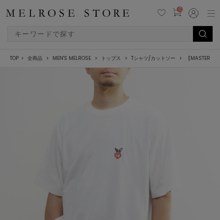
0
TOP
全商品
MEN'S MELROSE
トップス
Tシャツ/カットソー
【MASTER 