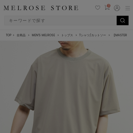
0
TOP
全商品
MEN'S MELROSE
トップス
Tシャツ/カットソー
【MASTER 