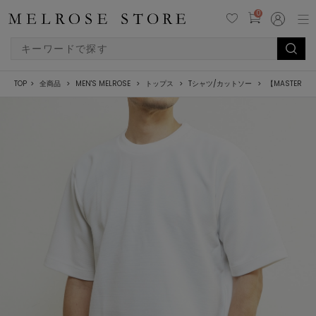
0
TOP
全商品
MEN'S MELROSE
トップス
Tシャツ/カットソー
【MASTER