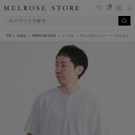
0
TOP
全商品
MEN'S MELROSE
トップス
Tシャツ/カットソー
リランチェワッ