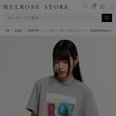
0
TOP
全商品
SOFFITTO
トップス
Tシャツ/カットソー
【Soffitto×Downs 