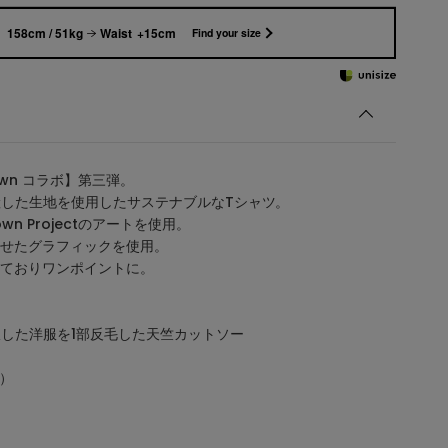
158cm / 51kg
Waist +15cm
Find your size
 Town コラボ】第三弾。
Tで生産した生地を使用したサステナブルなTシャツ。
wn Projectのアートを使用。
せたグラフィックを使用。
ておりワンポイントに。
で回収した洋服を1部反毛した天竺カットソー
加）