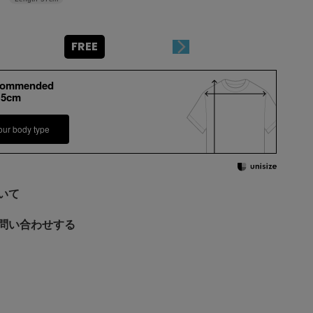
FREE
commended
15cm
our body type
いて
問い合わせする