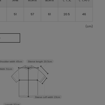
5
51
57
61
20.5
46
(cm)
e
Sleeve length
20.5cm
Shoulder width
45cm
Width
51cm
Sleeve cuff width
23cm
Length
57cm