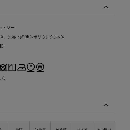
ットソー
0％ 別布：綿95％ポリウレタン5％
16
ちら
幅
身幅
前身頃
後身頃
そで丈
そで周り