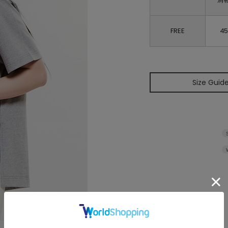
FREE
4
Size Guid