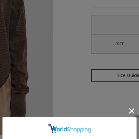
FREE
Size Guid
Wi