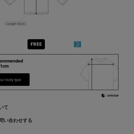
Length
62cm
FREE
commended
-1cm
our body type
いて
問い合わせする