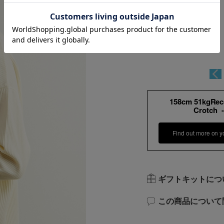
158cm 51kgRe
Crotch 
Find out more on y
ギフトキットにつ
この商品について