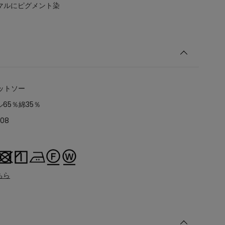
マルにピグメント染
ットソー
65％綿35％
408
ちら