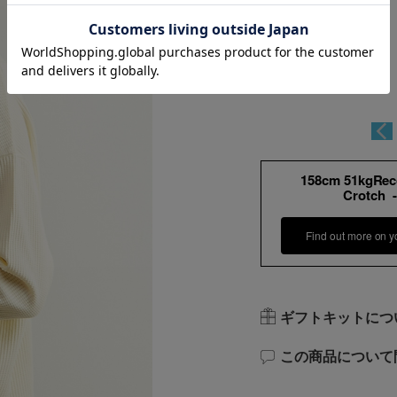
158cm 51kgRe
Crotch 
Find out more on y
ギフトキットにつ
この商品について