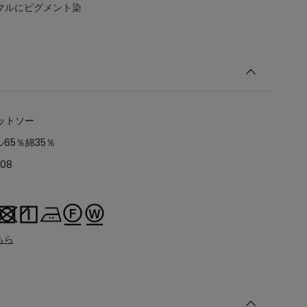
マルにピグメント染
ットソー
65％綿35％
408
ちら