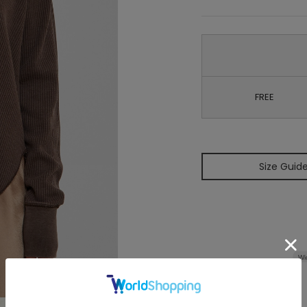
FREE
Size Guid
Wi