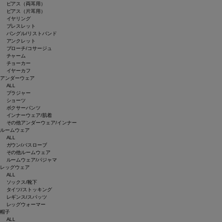
ピアス（両耳用）
ピアス（片耳用）
イヤリング
ブレスレット
バングル/リストバンド
アンクレット
ブローチ/コサージュ
チャーム
チョーカー
イヤーカフ
アンダーウェア
ALL
ブラジャー
ショーツ
ボクサーパンツ
インナーウェア/肌着
その他アンダーウェア/インナー
ルームウェア
ALL
ガウン/バスローブ
その他ルームウェア
ルームウェア/パジャマ
レッグウェア
ALL
ソックス/靴下
タイツ/ストッキング
レギンス/スパッツ
レッグウォーマー
帽子
ALL