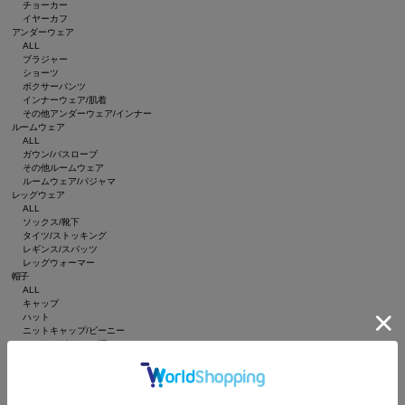
チョーカー
イヤーカフ
アンダーウェア
ALL
ブラジャー
ショーツ
ボクサーパンツ
インナーウェア/肌着
その他アンダーウェア/インナー
ルームウェア
ALL
ガウン/バスローブ
その他ルームウェア
ルームウェア/パジャマ
レッグウェア
ALL
ソックス/靴下
タイツ/ストッキング
レギンス/スパッツ
レッグウォーマー
帽子
ALL
キャップ
ハット
ニットキャップ/ビーニー
ハンチング/ベレー帽
キャスケット
サンバイザー
インテリア
ALL