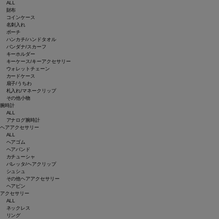
ALL
財布
コインケース
名刺入れ
ポーチ
ハンカチ/ハンドタオル
バンダナ/スカーフ
キーホルダー
キーケース/キーアクセサリー
ウォレットチェーン
カードケース
扇子/うちわ
札入れ/マネークリップ
その他小物
腕時計
ALL
アナログ腕時計
ヘアアクセサリー
ALL
ヘアゴム
ヘアバンド
カチューシャ
バレッタ/ヘアクリップ
シュシュ
その他ヘアアクセサリー
ヘアピン
アクセサリー
ALL
ネックレス
リング