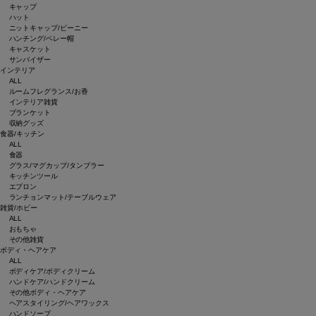
キャップ
ハット
ニットキャップ/ビーニー
ハンチング/ベレー帽
キャスケット
サンバイザー
インテリア
ALL
ルームフレグランス/お香
インテリア雑貨
ブランケット
収納グッズ
食器/キッチン
ALL
食器
グラス/マグカップ/タンブラー
キッチンツール
エプロン
ランチョンマット/テーブルウェア
雑貨/ホビー
ALL
おもちゃ
その他雑貨
ボディ・ヘアケア
ALL
ボディケア/ボディクリーム
ハンドケア/ハンドクリーム
その他ボディ・ヘアケア
ヘアスタイリング/ヘアワックス
ハンドソープ