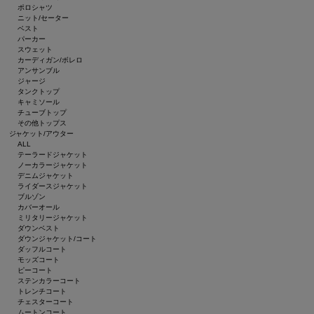
ポロシャツ
ニット/セーター
ベスト
パーカー
スウェット
カーディガン/ボレロ
アンサンブル
ジャージ
タンクトップ
キャミソール
チューブトップ
その他トップス
ジャケット/アウター
ALL
テーラードジャケット
ノーカラージャケット
デニムジャケット
ライダースジャケット
ブルゾン
カバーオール
ミリタリージャケット
ダウンベスト
ダウンジャケット/コート
ダッフルコート
モッズコート
ピーコート
ステンカラーコート
トレンチコート
チェスターコート
ムートンコート