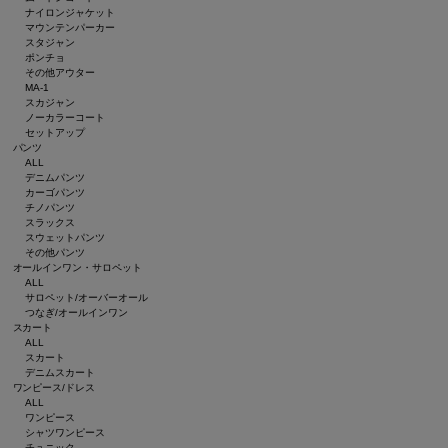
ナイロンジャケット
マウンテンパーカー
スタジャン
ポンチョ
その他アウター
MA-1
スカジャン
ノーカラーコート
セットアップ
パンツ
ALL
デニムパンツ
カーゴパンツ
チノパンツ
スラックス
スウェットパンツ
その他パンツ
オールインワン・サロペット
ALL
サロペット/オーバーオール
つなぎ/オールインワン
スカート
ALL
スカート
デニムスカート
ワンピース/ドレス
ALL
ワンピース
シャツワンピース
チュニック