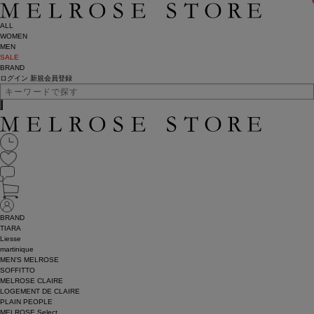
ALL
WOMEN
MEN
SALE
BRAND
ログイン
新規会員登録
BRAND
TIARA
Liesse
martinique
MEN'S MELROSE
SOFFITTO
MELROSE CLAIRE
LOGEMENT DE CLAIRE
PLAIN PEOPLE
MELROSE Select