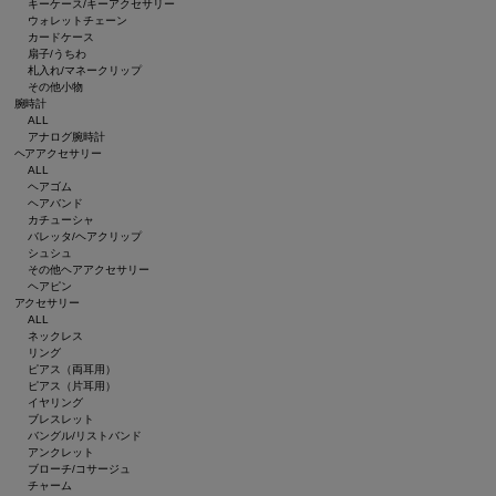
キーケース/キーアクセサリー
ウォレットチェーン
カードケース
扇子/うちわ
札入れ/マネークリップ
その他小物
腕時計
ALL
アナログ腕時計
ヘアアクセサリー
ALL
ヘアゴム
ヘアバンド
カチューシャ
バレッタ/ヘアクリップ
シュシュ
その他ヘアアクセサリー
ヘアピン
アクセサリー
ALL
ネックレス
リング
ピアス（両耳用）
ピアス（片耳用）
イヤリング
ブレスレット
バングル/リストバンド
アンクレット
ブローチ/コサージュ
チャーム