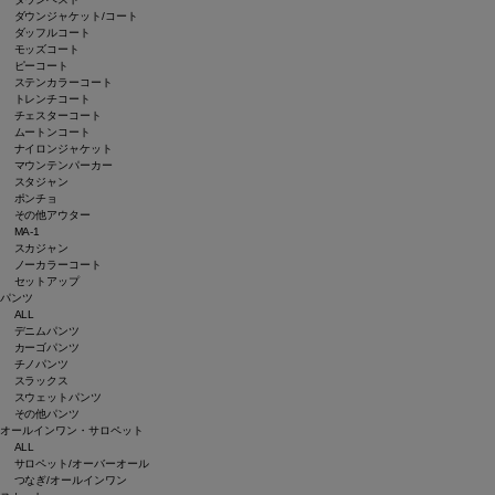
ダウンジャケット/コート
ダッフルコート
モッズコート
ピーコート
ステンカラーコート
トレンチコート
チェスターコート
ムートンコート
ナイロンジャケット
マウンテンパーカー
スタジャン
ポンチョ
その他アウター
MA-1
スカジャン
ノーカラーコート
セットアップ
パンツ
ALL
デニムパンツ
カーゴパンツ
チノパンツ
スラックス
スウェットパンツ
その他パンツ
オールインワン・サロペット
ALL
サロペット/オーバーオール
つなぎ/オールインワン