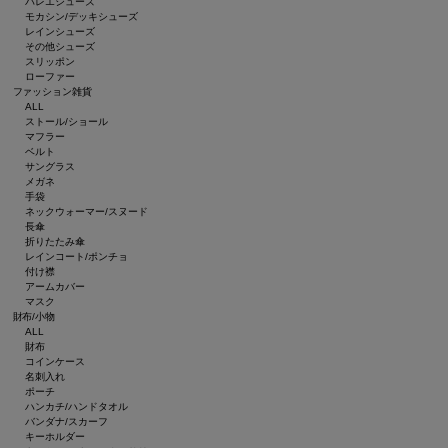
バレエシューズ
モカシン/デッキシューズ
レインシューズ
その他シューズ
スリッポン
ローファー
ファッション雑貨
ALL
ストール/ショール
マフラー
ベルト
サングラス
メガネ
手袋
ネックウォーマー/スヌード
長傘
折りたたみ傘
レインコート/ポンチョ
付け襟
アームカバー
マスク
財布/小物
ALL
財布
コインケース
名刺入れ
ポーチ
ハンカチ/ハンドタオル
バンダナ/スカーフ
キーホルダー