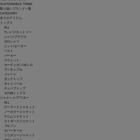
SUSTAINABLE THINK.
取り扱いブランド一覧
CATEGORY
全てのアイテム
トップス
ALL
Tシャツ/カットソー
シャツ/ブラウス
ポロシャツ
ニット/セーター
ベスト
パーカー
スウェット
カーディガン/ボレロ
アンサンブル
ジャージ
タンクトップ
キャミソール
チューブトップ
その他トップス
ジャケット/アウター
ALL
テーラードジャケット
ノーカラージャケット
デニムジャケット
ライダースジャケット
ブルゾン
カバーオール
ミリタリージャケット
ダウンベスト