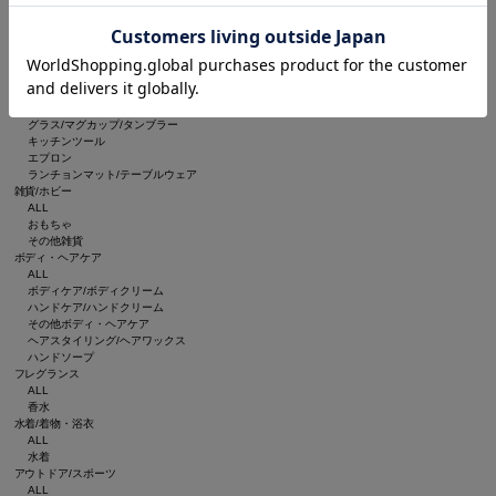
ルームフレグランス/お香
インテリア雑貨
ブランケット
収納グッズ
食器/キッチン
ALL
食器
グラス/マグカップ/タンブラー
キッチンツール
エプロン
ランチョンマット/テーブルウェア
雑貨/ホビー
ALL
おもちゃ
その他雑貨
ボディ・ヘアケア
ALL
ボディケア/ボディクリーム
ハンドケア/ハンドクリーム
その他ボディ・ヘアケア
ヘアスタイリング/ヘアワックス
ハンドソープ
フレグランス
ALL
香水
水着/着物・浴衣
ALL
水着
アウトドア/スポーツ
ALL