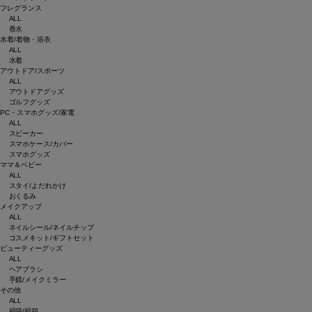
フレグランス
ALL
香水
水着/着物・浴衣
ALL
水着
アウトドア/スポーツ
ALL
アウトドアグッズ
ゴルフグッズ
PC・スマホグッズ/家電
ALL
スピーカー
スマホケース/カバー
スマホグッズ
ママ＆ベビー
ALL
スタイ/よだれかけ
おくるみ
メイクアップ
ALL
ネイルシール/ネイルチップ
コスメキット/ギフトセット
ビューティーグッズ
ALL
ヘアブラシ
手鏡/メイクミラー
その他
ALL
福袋/福箱