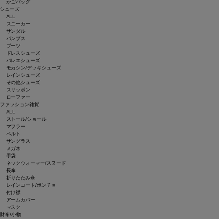
かごバッグ
シューズ
ALL
スニーカー
サンダル
パンプス
ブーツ
ドレスシューズ
バレエシューズ
モカシン/デッキシューズ
レインシューズ
その他シューズ
スリッポン
ローファー
ファッション雑貨
ALL
ストール/ショール
マフラー
ベルト
サングラス
メガネ
手袋
ネックウォーマー/スヌード
長傘
折りたたみ傘
レインコート/ポンチョ
付け襟
アームカバー
マスク
財布/小物