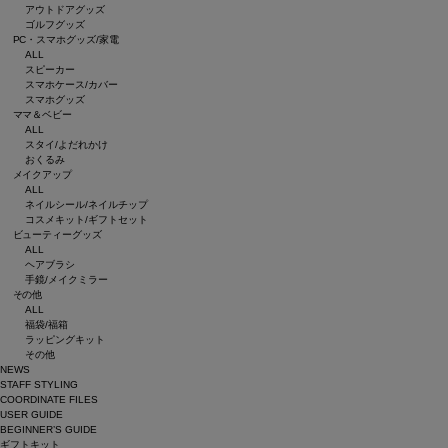
アウトドアグッズ
ゴルフグッズ
PC・スマホグッズ/家電
ALL
スピーカー
スマホケース/カバー
スマホグッズ
ママ＆ベビー
ALL
スタイ/よだれかけ
おくるみ
メイクアップ
ALL
ネイルシール/ネイルチップ
コスメキット/ギフトセット
ビューティーグッズ
ALL
ヘアブラシ
手鏡/メイクミラー
その他
ALL
福袋/福箱
ラッピングキット
その他
NEWS
STAFF STYLING
COORDINATE FILES
USER GUIDE
BEGINNER’S GUIDE
ギフトキット