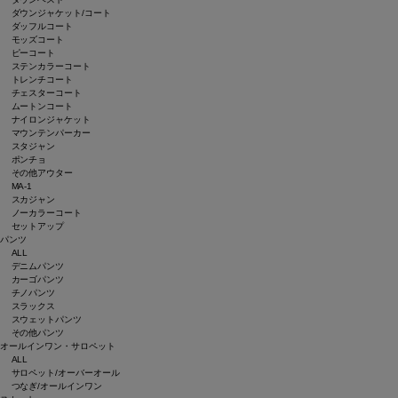
ダウンジャケット/コート
ダッフルコート
モッズコート
ピーコート
ステンカラーコート
トレンチコート
チェスターコート
ムートンコート
ナイロンジャケット
マウンテンパーカー
スタジャン
ポンチョ
その他アウター
MA-1
スカジャン
ノーカラーコート
セットアップ
パンツ
ALL
デニムパンツ
カーゴパンツ
チノパンツ
スラックス
スウェットパンツ
その他パンツ
オールインワン・サロペット
ALL
サロペット/オーバーオール
つなぎ/オールインワン