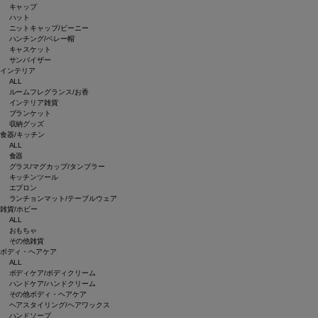
キャップ
ハット
ニットキャップ/ビーニー
ハンチング/ベレー帽
キャスケット
サンバイザー
インテリア
ALL
ルームフレグランス/お香
インテリア雑貨
ブランケット
収納グッズ
食器/キッチン
ALL
食器
グラス/マグカップ/タンブラー
キッチンツール
エプロン
ランチョンマット/テーブルウェア
雑貨/ホビー
ALL
おもちゃ
その他雑貨
ボディ・ヘアケア
ALL
ボディケア/ボディクリーム
ハンドケア/ハンドクリーム
その他ボディ・ヘアケア
ヘアスタイリング/ヘアワックス
ハンドソープ