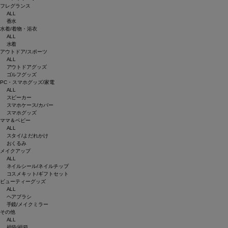
フレグランス
ALL
香水
水着/着物・浴衣
ALL
水着
アウトドア/スポーツ
ALL
アウトドアグッズ
ゴルフグッズ
PC・スマホグッズ/家電
ALL
スピーカー
スマホケース/カバー
スマホグッズ
ママ＆ベビー
ALL
スタイ/よだれかけ
おくるみ
メイクアップ
ALL
ネイルシール/ネイルチップ
コスメキット/ギフトセット
ビューティーグッズ
ALL
ヘアブラシ
手鏡/メイクミラー
その他
ALL
福袋/福箱