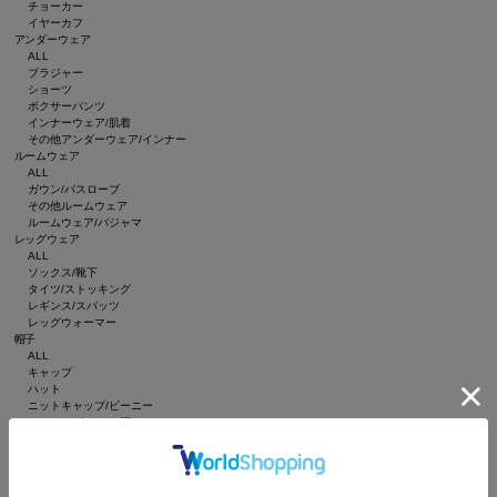
チョーカー
イヤーカフ
アンダーウェア
ALL
ブラジャー
ショーツ
ボクサーパンツ
インナーウェア/肌着
その他アンダーウェア/インナー
ルームウェア
ALL
ガウン/バスローブ
その他ルームウェア
ルームウェア/パジャマ
レッグウェア
ALL
ソックス/靴下
タイツ/ストッキング
レギンス/スパッツ
レッグウォーマー
帽子
ALL
キャップ
ハット
ニットキャップ/ビーニー
ハンチング/ベレー帽
キャスケット
サンバイザー
インテリア
ALL