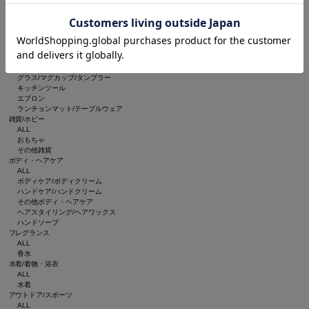
ルームフレグランス/お香
インテリア雑貨
ブランケット
収納グッズ
食器/キッチン
ALL
食器
グラス/マグカップ/タンブラー
キッチンツール
エプロン
ランチョンマット/テーブルウェア
雑貨/ホビー
ALL
おもちゃ
その他雑貨
ボディ・ヘアケア
ALL
ボディケア/ボディクリーム
ハンドケア/ハンドクリーム
その他ボディ・ヘアケア
ヘアスタイリング/ヘアワックス
ハンドソープ
フレグランス
ALL
香水
水着/着物・浴衣
ALL
水着
アウトドア/スポーツ
ALL