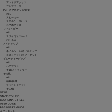
アウトドアグッズ
ゴルフグッズ
PC・スマホグッズ/家電
ALL
スピーカー
スマホケース/カバー
スマホグッズ
ママ＆ベビー
ALL
スタイ/よだれかけ
おくるみ
メイクアップ
ALL
ネイルシール/ネイルチップ
コスメキット/ギフトセット
ビューティーグッズ
ALL
ヘアブラシ
手鏡/メイクミラー
その他
ALL
福袋/福箱
ラッピングキット
その他
NEWS
STAFF STYLING
COORDINATE FILES
USER GUIDE
BEGINNER’S GUIDE
ギフトキット