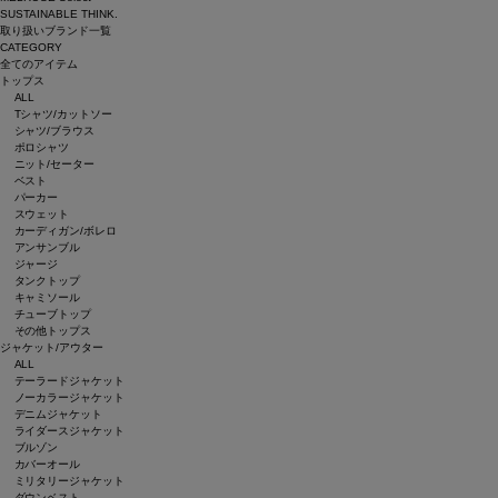
SUSTAINABLE THINK.
取り扱いブランド一覧
CATEGORY
全てのアイテム
トップス
ALL
Tシャツ/カットソー
シャツ/ブラウス
ポロシャツ
ニット/セーター
ベスト
パーカー
スウェット
カーディガン/ボレロ
アンサンブル
ジャージ
タンクトップ
キャミソール
チューブトップ
その他トップス
ジャケット/アウター
ALL
テーラードジャケット
ノーカラージャケット
デニムジャケット
ライダースジャケット
ブルゾン
カバーオール
ミリタリージャケット
ダウンベスト