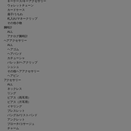
キーケース/キーアクセサリー
ウォレットチェーン
カードケース
扇子/うちわ
札入れ/マネークリップ
その他小物
腕時計
ALL
アナログ腕時計
ヘアアクセサリー
ALL
ヘアゴム
ヘアバンド
カチューシャ
バレッタ/ヘアクリップ
シュシュ
その他ヘアアクセサリー
ヘアピン
アクセサリー
ALL
ネックレス
リング
ピアス（両耳用）
ピアス（片耳用）
イヤリング
ブレスレット
バングル/リストバンド
アンクレット
ブローチ/コサージュ
チャーム