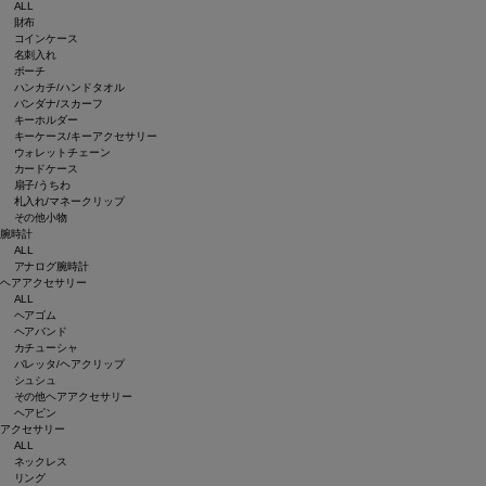
ALL
財布
コインケース
名刺入れ
ポーチ
ハンカチ/ハンドタオル
バンダナ/スカーフ
キーホルダー
キーケース/キーアクセサリー
ウォレットチェーン
カードケース
扇子/うちわ
札入れ/マネークリップ
その他小物
腕時計
ALL
アナログ腕時計
ヘアアクセサリー
ALL
ヘアゴム
ヘアバンド
カチューシャ
バレッタ/ヘアクリップ
シュシュ
その他ヘアアクセサリー
ヘアピン
アクセサリー
ALL
ネックレス
リング