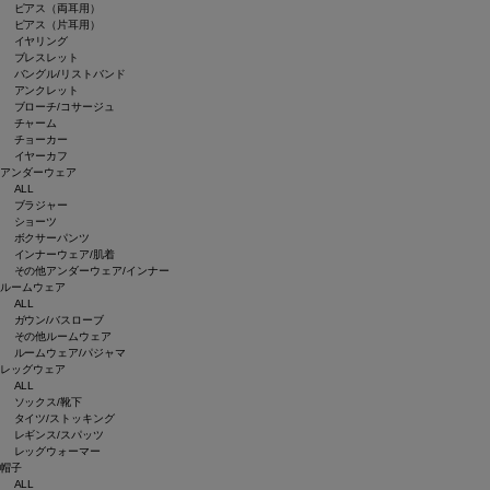
ピアス（両耳用）
ピアス（片耳用）
イヤリング
ブレスレット
バングル/リストバンド
アンクレット
ブローチ/コサージュ
チャーム
チョーカー
イヤーカフ
アンダーウェア
ALL
ブラジャー
ショーツ
ボクサーパンツ
インナーウェア/肌着
その他アンダーウェア/インナー
ルームウェア
ALL
ガウン/バスローブ
その他ルームウェア
ルームウェア/パジャマ
レッグウェア
ALL
ソックス/靴下
タイツ/ストッキング
レギンス/スパッツ
レッグウォーマー
帽子
ALL