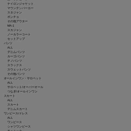
ナイロンジャケット
マウンテンパーカー
スタジャン
ポンチョ
その他アウター
MA-1
スカジャン
ノーカラーコート
セットアップ
パンツ
ALL
デニムパンツ
カーゴパンツ
チノパンツ
スラックス
スウェットパンツ
その他パンツ
オールインワン・サロペット
ALL
サロペット/オーバーオール
つなぎ/オールインワン
スカート
ALL
スカート
デニムスカート
ワンピース/ドレス
ALL
ワンピース
シャツワンピース
チュニック