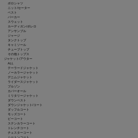
ポロシャツ
ニット/セーター
ベスト
パーカー
スウェット
カーディガン/ボレロ
アンサンブル
ジャージ
タンクトップ
キャミソール
チューブトップ
その他トップス
ジャケット/アウター
ALL
テーラードジャケット
ノーカラージャケット
デニムジャケット
ライダースジャケット
ブルゾン
カバーオール
ミリタリージャケット
ダウンベスト
ダウンジャケット/コート
ダッフルコート
モッズコート
ピーコート
ステンカラーコート
トレンチコート
チェスターコート
ムートンコート