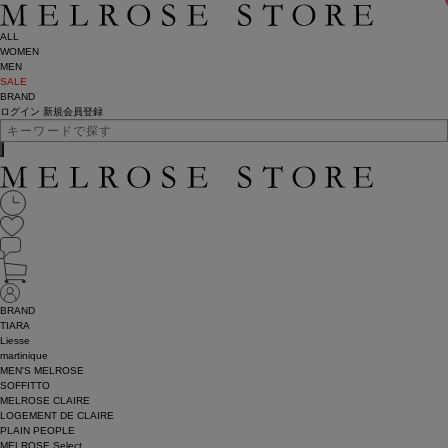
ALL
WOMEN
MEN
SALE
BRAND
ログイン
新規会員登録
BRAND
TIARA
Liesse
martinique
MEN'S MELROSE
SOFFITTO
MELROSE CLAIRE
LOGEMENT DE CLAIRE
PLAIN PEOPLE
MELROSE Select