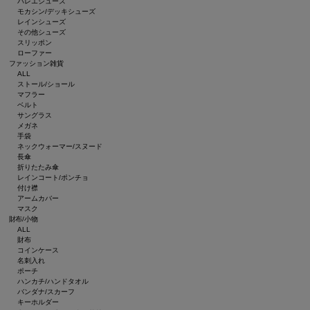
バレエシューズ
モカシン/デッキシューズ
レインシューズ
その他シューズ
スリッポン
ローファー
ファッション雑貨
ALL
ストール/ショール
マフラー
ベルト
サングラス
メガネ
手袋
ネックウォーマー/スヌード
長傘
折りたたみ傘
レインコート/ポンチョ
付け襟
アームカバー
マスク
財布/小物
ALL
財布
コインケース
名刺入れ
ポーチ
ハンカチ/ハンドタオル
バンダナ/スカーフ
キーホルダー