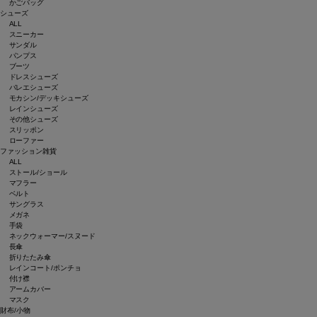
かごバッグ
シューズ
ALL
スニーカー
サンダル
パンプス
ブーツ
ドレスシューズ
バレエシューズ
モカシン/デッキシューズ
レインシューズ
その他シューズ
スリッポン
ローファー
ファッション雑貨
ALL
ストール/ショール
マフラー
ベルト
サングラス
メガネ
手袋
ネックウォーマー/スヌード
長傘
折りたたみ傘
レインコート/ポンチョ
付け襟
アームカバー
マスク
財布/小物