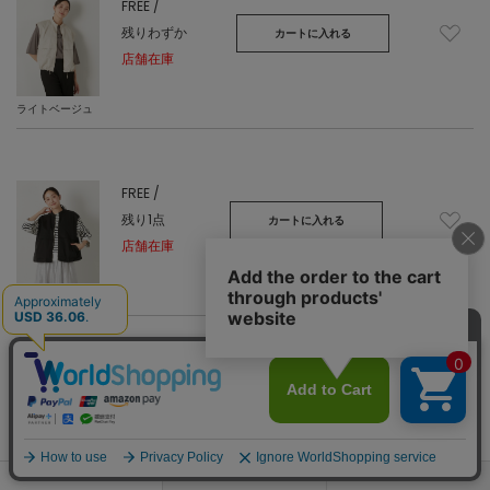
FREE /
残りわずか
カートに入れる
店舗在庫
ライトベージュ
FREE /
残り1点
カートに入れる
店舗在庫
ブラック
158cm / 51kg
Waist +14cm
Find your size