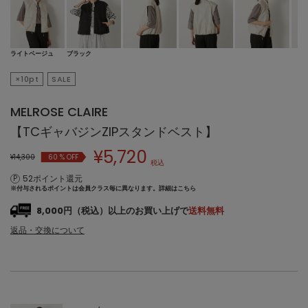
ライトベージュ
ブラック
×10pt
SALE
MELROSE CLAIRE
【TCギャバジンZIPスタンドベスト】
¥
5,720
¥14,300
60
% OFF
税込
52ポイント還元
※付与されるポイントは会員クラス毎に異なります。
詳細はこちら
8,000円（税込）以上のお買い上げで
送料無料
返品・交換について