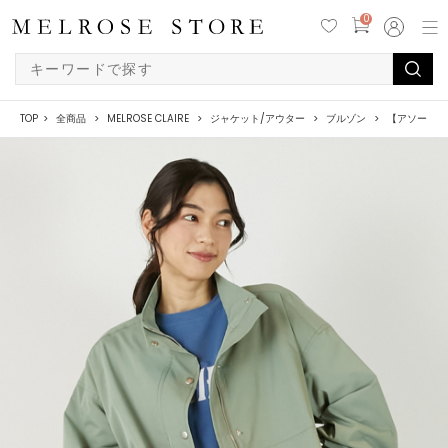
0
TOP
全商品
MELROSE CLAIRE
ジャケット/アウター
ブルゾン
【アソートス