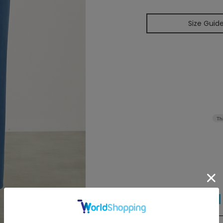
Size Guid
Th