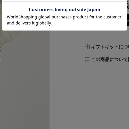
158cm 51kgRe
Ankle 
Find out more on y
ギフトキットにつ
この商品について