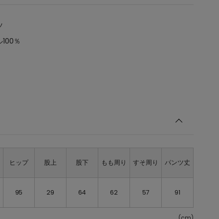
ツ
100％
ト
ヒップ
股上
股下
もも周り
すそ周り
パンツ丈
95
29
64
62
57
91
(cm)