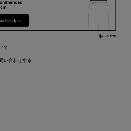
commended
0cm
our body type
いて
問い合わせする