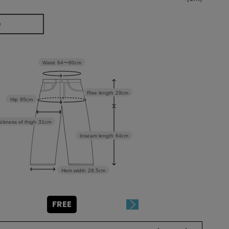
e
Waist
64〜80cm
Rise length
29cm
Hip
95cm
ickness of thigh
31cm
Inseam length
64cm
Hem width
28.5cm
FREE