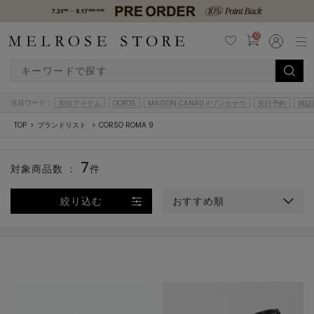
0
注目ワード：
別注アイテム
OOFOS
MAISON CANAUメゾンカナウ
先行予約
雑誌
TOP
ブランドリスト
CORSO ROMA 9
7
対象商品数 ：
件
絞り込む
おすすめ順