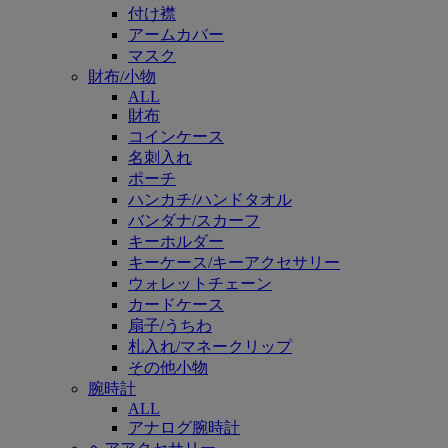
付け襟
アームカバー
マスク
財布/小物
ALL
財布
コインケース
名刺入れ
ポーチ
ハンカチ/ハンドタオル
バンダナ/スカーフ
キーホルダー
キーケース/キーアクセサリー
ウォレットチェーン
カードケース
扇子/うちわ
札入れ/マネークリップ
その他小物
腕時計
ALL
アナログ腕時計