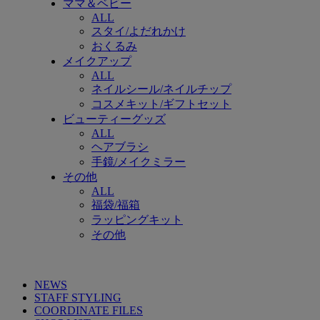
ママ＆ベビー
ALL
スタイ/よだれかけ
おくるみ
メイクアップ
ALL
ネイルシール/ネイルチップ
コスメキット/ギフトセット
ビューティーグッズ
ALL
ヘアブラシ
手鏡/メイクミラー
その他
ALL
福袋/福箱
ラッピングキット
その他
NEWS
STAFF STYLING
COORDINATE FILES