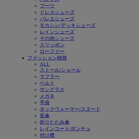
ブーツ
ドレスシューズ
バレエシューズ
モカシン/デッキシューズ
レインシューズ
その他シューズ
スリッポン
ローファー
ファッション雑貨
ALL
ストール/ショール
マフラー
ベルト
サングラス
メガネ
手袋
ネックウォーマー/スヌード
長傘
折りたたみ傘
レインコート/ポンチョ
付け襟