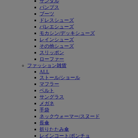
サンダル
パンプス
ブーツ
ドレスシューズ
バレエシューズ
モカシン/デッキシューズ
レインシューズ
その他シューズ
スリッポン
ローファー
ファッション雑貨
ALL
ストール/ショール
マフラー
ベルト
サングラス
メガネ
手袋
ネックウォーマー/スヌード
長傘
折りたたみ傘
レインコート/ポンチョ