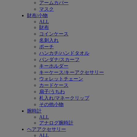
アームカバー
マスク
財布/小物
ALL
財布
コインケース
名刺入れ
ポーチ
ハンカチ/ハンドタオル
バンダナ/スカーフ
キーホルダー
キーケース/キーアクセサリー
ウォレットチェーン
カードケース
扇子/うちわ
札入れ/マネークリップ
その他小物
腕時計
ALL
アナログ腕時計
ヘアアクセサリー
ALL