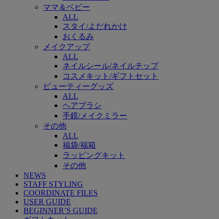
ママ＆ベビー
ALL
スタイ/よだれかけ
おくるみ
メイクアップ
ALL
ネイルシール/ネイルチップ
コスメキット/ギフトセット
ビューティーグッズ
ALL
ヘアブラシ
手鏡/メイクミラー
その他
ALL
福袋/福箱
ラッピングキット
その他
NEWS
STAFF STYLING
COORDINATE FILES
USER GUIDE
BEGINNER’S GUIDE