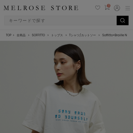
0
TOP
全商品
SOFFITTO
トップス
Tシャツ/カットソー
Soffitto×Braill