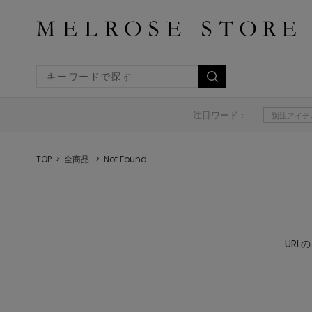
注目ワード：
別注アイテ
TOP
全商品
Not Found
UR