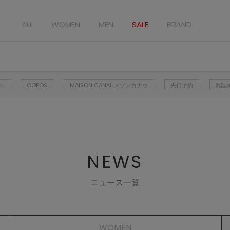
ALL
WOMEN
MEN
SALE
BRAND
ム
OOFOS
MAISON CANAUメゾンカナウ
先行予約
雑誌
NEWS
ニュース一覧
WOMEN