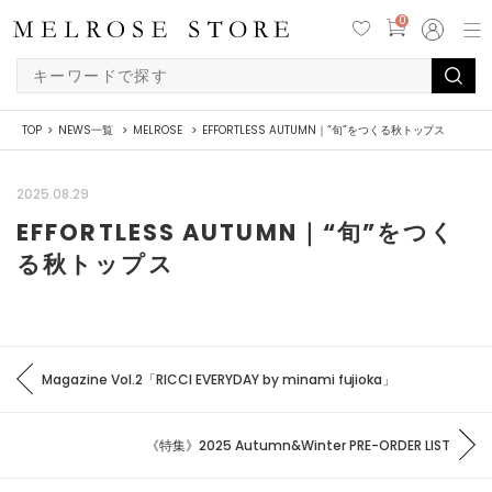
0
TOP
NEWS一覧
MELROSE
EFFORTLESS AUTUMN｜“旬”をつくる秋トップス
2025.08.29
EFFORTLESS AUTUMN｜“旬”をつく
る秋トップス
Magazine Vol.2「RICCI EVERYDAY by minami fujioka」
《特集》2025 Autumn&Winter PRE-ORDER LIST