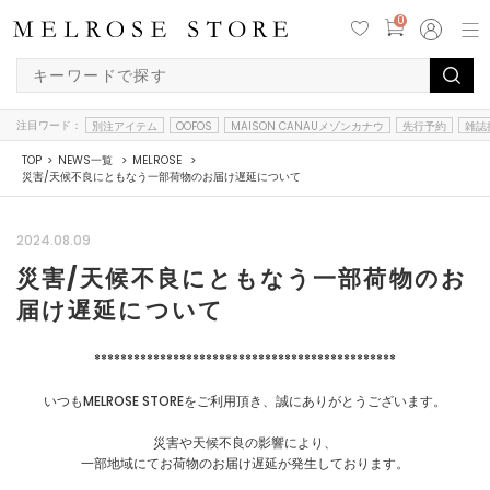
0
注目ワード：
別注アイテム
OOFOS
MAISON CANAUメゾンカナウ
先行予約
雑誌
TOP
NEWS一覧
MELROSE
災害/天候不良にともなう一部荷物のお届け遅延について
2024.08.09
災害/天候不良にともなう一部荷物のお
届け遅延について
**********************************************
いつもMELROSE STOREをご利用頂き、誠にありがとうございます。
災害や天候不良の影響により、
一部地域にてお荷物のお届け遅延が発生しております。