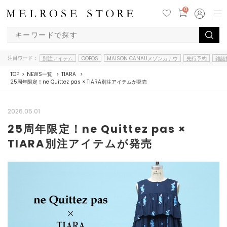
0
注目ワード：
別注アイテム
OOFOS
MAISON CANAUメゾンカナウ
先行予約
雑誌
TOP
NEWS一覧
TIARA
25周年限定！ne Quittez pas × TIARA別注アイテムが発売
2026.05.01
25周年限定！ne Quittez pas ×
TIARA別注アイテムが発売