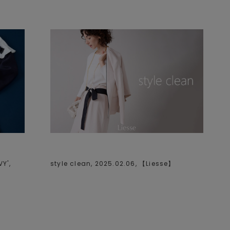
',
style clean, 2025.02.06, 【
Liesse
】