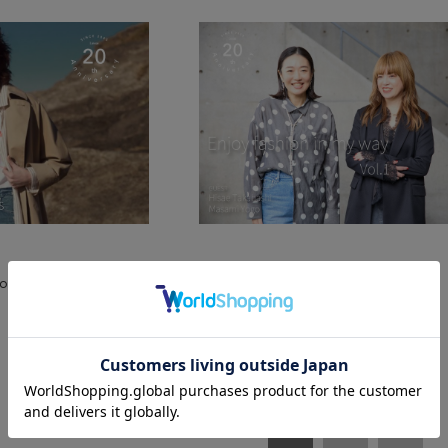
ration #1,
Enjoy fashion in my way Vol.1,
】
2025.02.06, 【
Liesse
】
1/2 ページ全13件
1
2